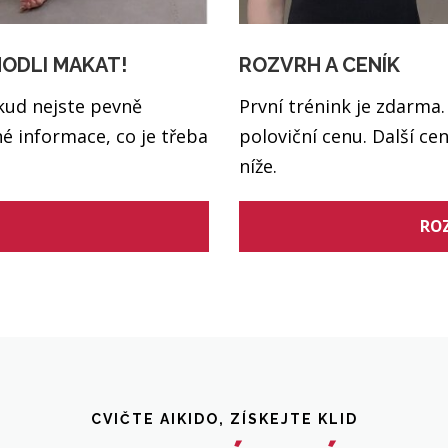
HODLI MAKAT!
ROZVRH A CENÍK
kud nejste pevně
První trénink je zdarma.
é informace, co je třeba
poloviční cenu. Další ce
níže.
ROZ
CVIČTE AIKIDO, ZÍSKEJTE KLID