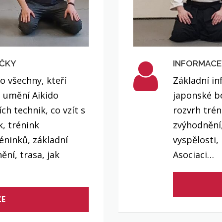
ÁČKY
INFORMACE
o všechny, kteří
Základní in
 umění Aikido
japonské bo
ích technik, co vzít s
rozvrh trén
k, trénink
zvýhodnění,
éninků, základní
vyspělosti,
ní, trasa, jak
Asociaci…
CE