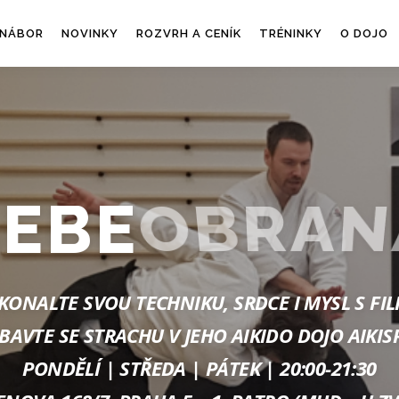
NÁBOR
NOVINKY
ROZVRH A CENÍK
TRÉNINKY
O DOJO
SEBE
OBRAN
KONALTE SVOU TECHNIKU, SRDCE I MYSL S FIL
ZBAVTE SE STRACHU V JEHO AIKIDO DOJO AIKIS
PONDĚLÍ | STŘEDA | PÁTEK | 20:00-21:30