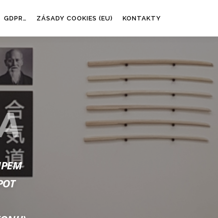
GDPR…
ZÁSADY COOKIES (EU)
KONTAKTY
A
IPEM
POT