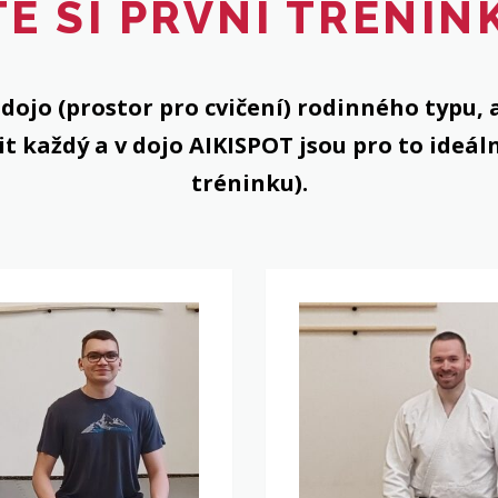
E SI PRVNÍ TRÉNIN
 dojo (prostor pro cvičení) rodinného typu
it každý a v dojo AIKISPOT jsou pro to ideál
tréninku).
INFORMACE
PRO
POKROČILÉ