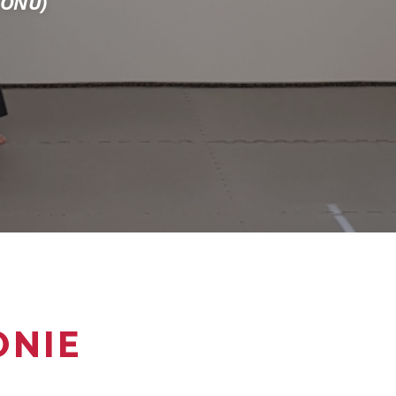
VONU)
ONIE