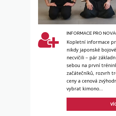
INFORMACE PRO NOV
Kopletní informace pr
nikdy japonské bojové
necvičili – pár základn
sebou na první trénin
začátečníků, rozvrh tr
ceny a cenová zvýhodně
vybrat kimono…
VÍ