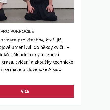
 PRO POKROČILÉ
formace pro všechny, kteří již
jové umění Aikido někdy cvičili –
inků, základní ceny a cenová
 trasa, cvičení a zkoušky technické
 informace o Slovenské Aikido
VÍCE