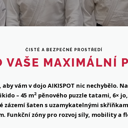
ČISTÉ A BEZPEČNÉ PROSTŘEDÍ
O VAŠE MAXIMÁLNÍ 
 aby vám v dojo AIKISPOT nic nechybělo. N
2
ikido – 45 m
pěnového puzzle tatami, 6× jo,
né zázemí šaten s uzamykatelnými skříňkam
. Funkční zóny pro rozvoj síly, mobility a fl